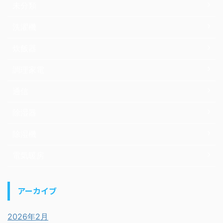
未分類
洗濯機
炊飯器
調理家電
通信
除湿器
除湿機
電気暖房
アーカイブ
2026年2月