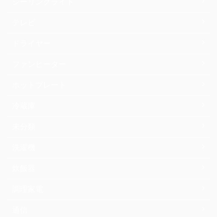
シーリングライト
テレビ
ドライヤー
ファンヒーター
ホットプレート
冷蔵庫
未分類
洗濯機
炊飯器
調理家電
通信