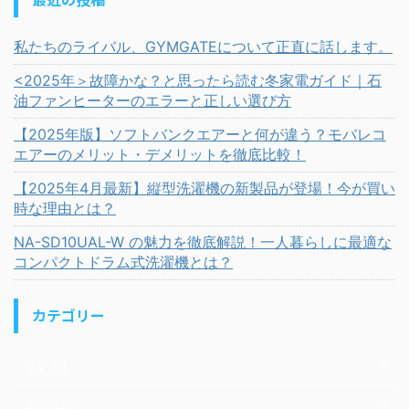
私たちのライバル、GYMGATEについて正直に話します。
<2025年＞故障かな？と思ったら読む冬家電ガイド｜石
油ファンヒーターのエラーと正しい選び方
【2025年版】ソフトバンクエアーと何が違う？モバレコ
エアーのメリット・デメリットを徹底比較！
【2025年4月最新】縦型洗濯機の新製品が登場！今が買い
時な理由とは？
NA-SD10UAL-W の魅力を徹底解説！一人暮らしに最適な
コンパクトドラム式洗濯機とは？
カテゴリー
その他
エアコン