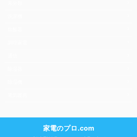
未分類
洗濯機
炊飯器
調理家電
通信
除湿器
除湿機
電気暖房
家電のプロ.com