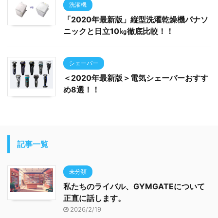
洗濯機
「2020年最新版」縦型洗濯乾燥機パナソ
ニックと日立10㎏徹底比較！！
シェーバー
＜2020年最新版＞電気シェーバーおすす
め8選！！
記事一覧
未分類
私たちのライバル、GYMGATEについて
正直に話します。
2026/2/19