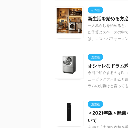
その他
新生活を始める方
一人暮らしを始めると、
た予算とスペースの中で
は、コストパフォーマンス
洗濯機
オシャレなドラム式
今回ご紹介するのはPan
ュービックフォルムと
ラムの先駆けと言っても良
洗濯機
＜2021年版＞除菌
いて
今回は「大切な衣類を手軽