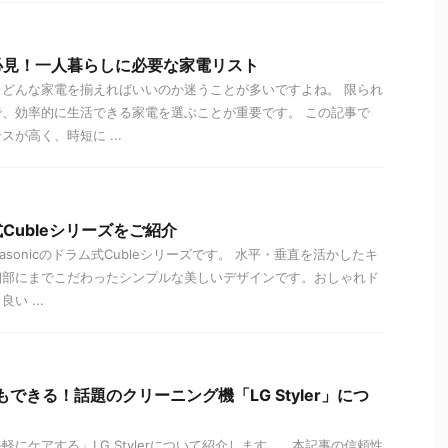
必見！一人暮らしに必要な家電リスト
どんな家電を揃えればいいのか迷うことが多いですよね。 限られ
、効率的に生活できる家電を選ぶことが重要です。 この記事で
が高く、時短に ...
Cubleシリーズをご紹介
asonicのドラム式Cubleシリーズです。 水平・垂直を活かしたキ
細部にまでこだわったシンプルな美しいデザインです。おしゃれド
い ...
もできる！話題のクリーニング機「LG Styler」につ
にケアする」LG Stylerについて紹介します。 本記事の信頼性