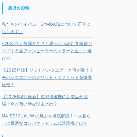
最近の投稿
私たちのライバル、GYMGATEについて正直に
話します。
<2025年＞故障かな？と思ったら読む冬家電ガ
イド｜石油ファンヒーターのエラーと正しい選
び方
【2025年版】ソフトバンクエアーと何が違う？
モバレコエアーのメリット・デメリットを徹底
比較！
【2025年4月最新】縦型洗濯機の新製品が登
場！今が買い時な理由とは？
NA-SD10UAL-W の魅力を徹底解説！一人暮ら
しに最適なコンパクトドラム式洗濯機とは？