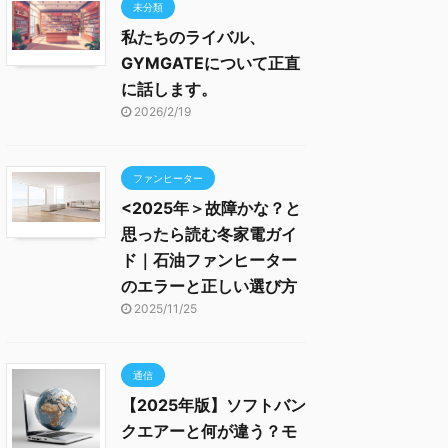
未分類
私たちのライバル、
GYMGATEについて正直
に話します。
2026/2/19
ファンヒーター
<2025年＞故障かな？と
思ったら読む冬家電ガイ
ド｜石油ファンヒーター
のエラーと正しい選び方
2025/11/25
通信
【2025年版】ソフトバン
クエアーと何が違う？モ