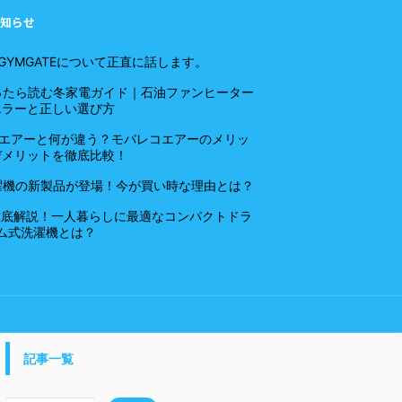
知らせ
YMGATEについて正直に話します。
思ったら読む冬家電ガイド｜石油ファンヒーター
エラーと正しい選び方
クエアーと何が違う？モバレコエアーのメリッ
デメリットを徹底比較！
洗濯機の新製品が登場！今が買い時な理由とは？
魅力を徹底解説！一人暮らしに最適なコンパクトドラ
ム式洗濯機とは？
記事一覧