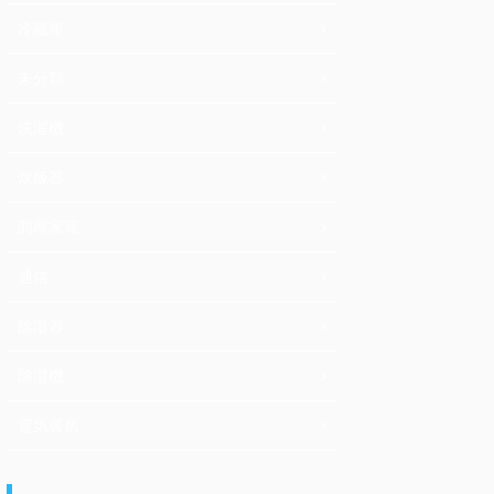
冷蔵庫
未分類
洗濯機
炊飯器
調理家電
通信
除湿器
除湿機
電気暖房