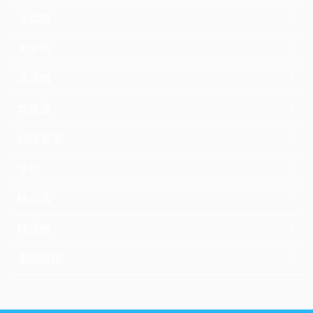
冷蔵庫
未分類
洗濯機
炊飯器
調理家電
通信
除湿器
除湿機
電気暖房